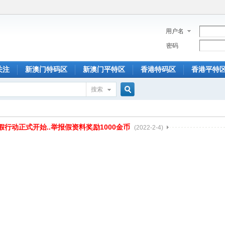
用户名
密码
关注
新澳门特码区
新澳门平特区
香港特码区
香港平特
搜索
搜
假行动正式开始..举报假资料奖励1000金币
(2022-2-4)
索